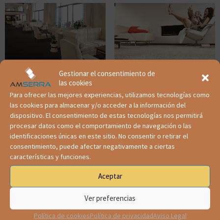
Gestionar el consentimiento de
las cookies
INSTALACIONES DE
INSTALACIONES DE
MOQUETAS, HOTELES Y
MOQUETAS A PARTICULARES
Para ofrecer las mejores experiencias, utilizamos tecnologías como
OFICINAS
las cookies para almacenar y/o acceder a la información del
dispositivo. El consentimiento de estas tecnologías nos permitirá
procesar datos como el comportamiento de navegación o las
identificaciones únicas en este sitio. No consentir o retirar el
consentimiento, puede afectar negativamente a ciertas
características y funciones.
Aceptar
Ver preferencias
Política de cookies
Política de privacidad
Aviso Legal