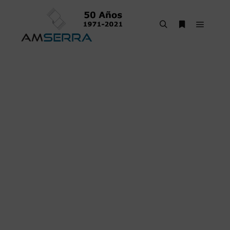
937 858 186
679 151 991
info@alfombrasamserra.com
Lunes a Viernes de
9:00 a 14:00 | 16:30 a